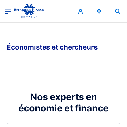
egion
Banque de France - Menu Principal
Aller au contenu principal
Économistes et chercheurs
Nos experts en
économie et finance