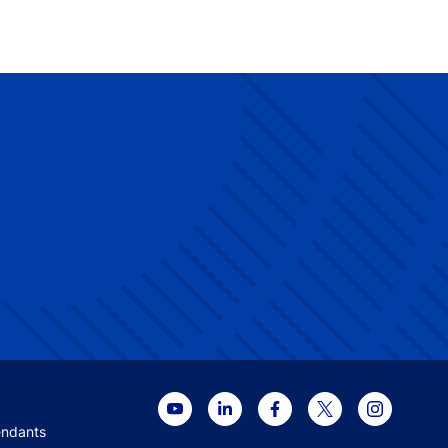
 menu
endants