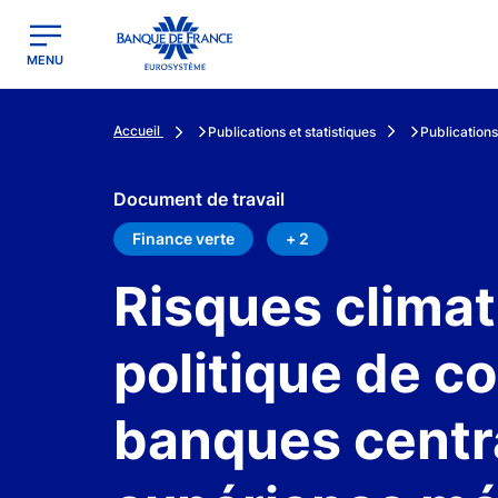
egion
Banque de France - Menu Principal
MENU
Accueil
Publications et statistiques
Publications
Document de travail
Finance verte
+ 2
Risques climat
politique de co
banques centra