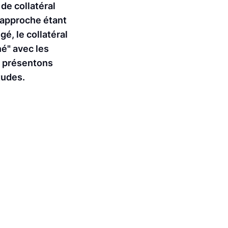
de collatéral
 approche étant
é, le collatéral
né" avec les
us présentons
tudes.