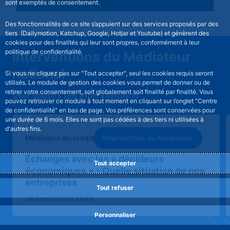
sont exemptés de consentement.
Des fonctionnalités de ce site s’appuient sur des services proposés par des
tiers (Dailymotion, Katchup, Google, Hotjar et Youtube) et génèrent des
cookies pour des finalités qui leur sont propres, conformément à leur
politique de confidentialité.
Interventions du Médiateur
national
Si vous ne cliquez pas sur "Tout accepter", seul les cookies requis seront
utilisés. Le module de gestion des cookies vous permet de donner ou de
retirer votre consentement, soit globalement soit finalité par finalité. Vous
Voir toutes les interventions
pouvez retrouver ce module à tout moment en cliquant sur l’onglet "Centre
de confidentialité" en bas de page. Vos préférences sont conservées pour
une durée de 6 mois. Elles ne sont pas cédées à des tiers ni utilisées à
d'autres fins.
Intervention du Médiateur
Médiation du crédit
Échanges avec les « décideurs
Tout accepter
économiques » - Quelle situation de nos
entreprises
Tout refuser
16 Septembre 2025
Personnaliser