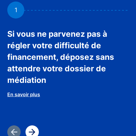
1
Si vous ne parvenez pas à
V
régler votre difficulté de
m
financement, déposez sans
En 
attendre votre dossier de
médiation
En savoir plus
Diapositive précédente
Diapositive suivante