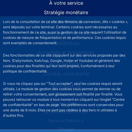
À votre service
Stratégie monétaire
Stabilité financière
Lors de la consultation de ce site des témoins de connexion, dits « cookies »,
sont déposés sur votre terminal. Certains cookies sont nécessaires au
fonctionnement de ce site, aussi la gestion de ce site requiert l’utilisation de
Publications et recherche
cookies de mesure de fréquentation et de performance. Ces cookies requis
Statistiques
sont exemptés de consentement.
Actualités et événements
Des fonctionnalités de ce site s’appuient sur des services proposés par des
tiers (Dailymotion, Katchup, Google, Hotjar et Youtube) et génèrent des
Nous rejoindre
cookies pour des finalités qui leur sont propres, conformément à leur
politique de confidentialité.
Comités consultatifs
Si vous ne cliquez pas sur "Tout accepter", seul les cookies requis seront
Footer secondary menu
Nous contacter
utilisés. Le module de gestion des cookies vous permet de donner ou de
retirer votre consentement, soit globalement soit finalité par finalité. Vous
Sourds et malentendants
pouvez retrouver ce module à tout moment en cliquant sur l’onglet "Centre
Espace presse
de confidentialité" en bas de page. Vos préférences sont conservées pour
une durée de 6 mois. Elles ne sont pas cédées à des tiers ni utilisées à
La direction des Achats
d'autres fins.
Services Publics +
Glossaire