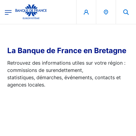
egion
Banque de France - Menu Principal
Aller au contenu principal
La Banque de France en Bretagne
Retrouvez des informations utiles sur votre région :
commissions de surendettement,
statistiques, démarches, événements, contacts et
agences locales.