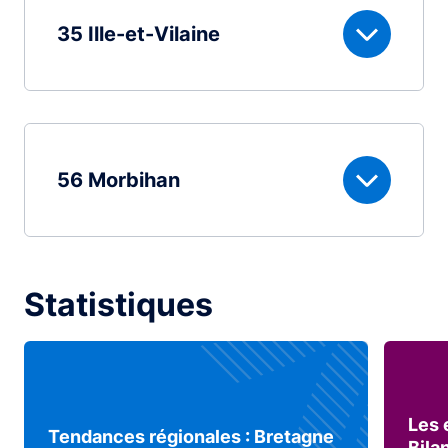
35 Ille-et-Vilaine
56 Morbihan
Statistiques
Les 
Tendances régionales : Bretagne
Bila