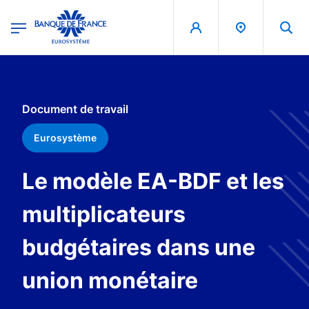
egion
Banque de France - Menu Principal
Aller au contenu principal
Document de travail
Eurosystème
Le modèle EA-BDF et les
multiplicateurs
budgétaires dans une
union monétaire