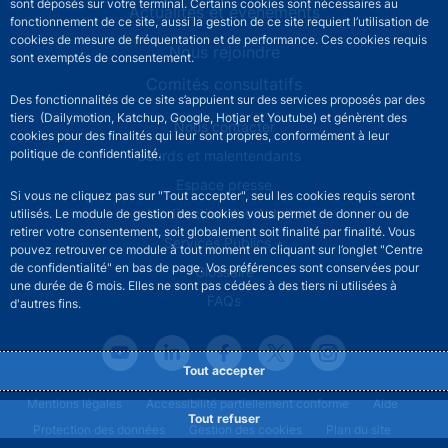
sont déposés sur votre terminal. Certains cookies sont nécessaires au
Actualités et événements
fonctionnement de ce site, aussi la gestion de ce site requiert l’utilisation de
cookies de mesure de fréquentation et de performance. Ces cookies requis
Nous rejoindre
sont exemptés de consentement.
Comités consultatifs
Des fonctionnalités de ce site s’appuient sur des services proposés par des
tiers (Dailymotion, Katchup, Google, Hotjar et Youtube) et génèrent des
Footer secondary menu
Nous contacter
cookies pour des finalités qui leur sont propres, conformément à leur
politique de confidentialité.
Sourds et malentendants
Espace presse
Si vous ne cliquez pas sur "Tout accepter", seul les cookies requis seront
La direction des Achats
utilisés. Le module de gestion des cookies vous permet de donner ou de
retirer votre consentement, soit globalement soit finalité par finalité. Vous
Services Publics +
pouvez retrouver ce module à tout moment en cliquant sur l’onglet "Centre
de confidentialité" en bas de page. Vos préférences sont conservées pour
Glossaire
une durée de 6 mois. Elles ne sont pas cédées à des tiers ni utilisées à
FAQs
d'autres fins.
Tout accepter
Footer legal notice menu
Mentions légales
Accessibilité partiellement conforme
Aide
Tout refuser
Protection des données
Gestion des cookies
Plan du site