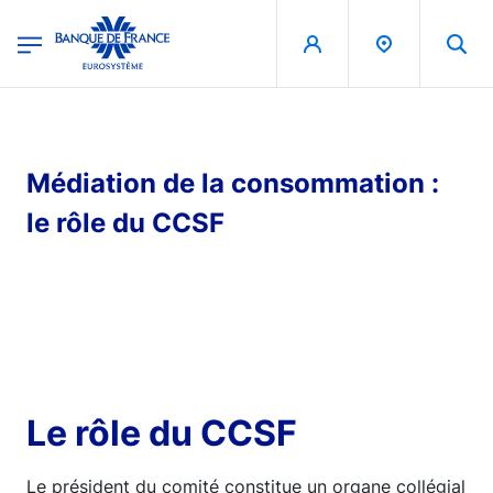
egion
Banque de France - Menu Principal
Aller au contenu principal
Médiation de la consommation :
le rôle du CCSF
Le rôle du CCSF
Le président du comité constitue un organe collégial