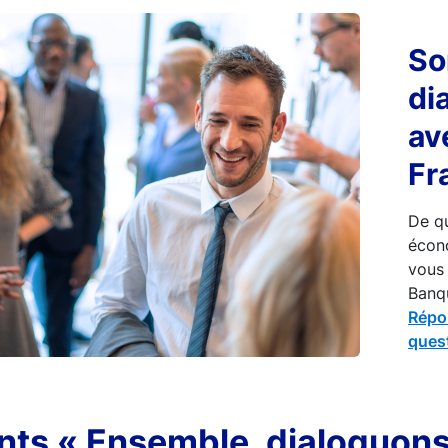
So
di
av
Fr
De qu
écon
vous 
Banq
Répo
ques
ts « Ensemble, dialoguons