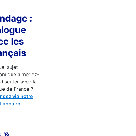
ndage :
alogue
ec les
ançais
el sujet
omique aimeriez-
discuter avec la
ue de France ?
ndez via notre
tionnaire
 »