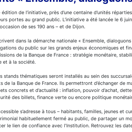
dition de l’initiative, près d’une centaine d’unités répartie
eurs portes au grand public. L’initiative a été lancée le 6 jui
l’occasion de ses 190 ans – et de Dijon.
crivent dans la démarche nationale « Ensemble, dialoguons 
gations du public sur les grands enjeux économiques et fin
issions de la Banque de France : stratégie monétaire, stabili
 et à la société.
s stands thématiques seront installés au sein des succursa
s de la Banque de France. Ils permettront d’échanger de ma
ets concrets et d’actualité : inflation, pouvoir d’achat, dett
rité des billets, finance verte ou encore politique monétair
cessible s’adresse à tous – habitants, familles, jeunes et cu
trimonial habituellement fermé au public, de partager un 
er le lien de confiance avec l'Institution. Retrouvez les da