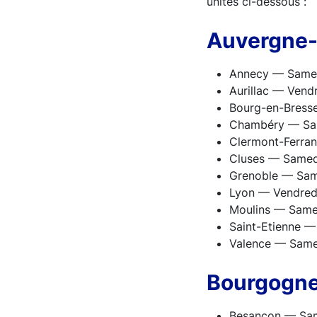
unités ci-dessous :
Auvergne
Annecy — Samed
Aurillac — Vend
Bourg-en-Bress
Chambéry — Sa
Clermont-Ferra
Cluses — Samed
Grenoble — Sam
Lyon — Vendredi
Moulins — Same
Saint-Etienne 
Valence — Same
Bourgogn
Besançon — Sam