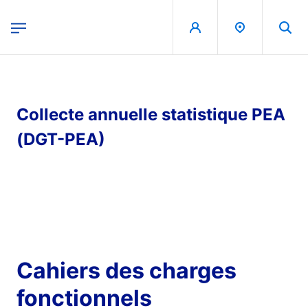
egion
Banque de France - Menu Principal
Aller au contenu principal
Collecte annuelle statistique PEA
(DGT-PEA)
Cahiers des charges
fonctionnels