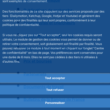
Recherche économique
sont exemptés de consentement.
Publications de recherche
Des fonctionnalités de ce site s’appuient sur des services proposés par des
tiers (Dailymotion, Katchup, Google, Hotjar et Youtube) et génèrent des
cookies pour des finalités qui leur sont propres, conformément à leur
Économistes et chercheurs
politique de confidentialité.
Si vous ne cliquez pas sur "Tout accepter", seul les cookies requis seront
Conférences et séminaires
utilisés. Le module de gestion des cookies vous permet de donner ou de
retirer votre consentement, soit globalement soit finalité par finalité. Vous
Programme de chercheurs invités
pouvez retrouver ce module à tout moment en cliquant sur l’onglet "Centre
de confidentialité" en bas de page. Vos préférences sont conservées pour
une durée de 6 mois. Elles ne sont pas cédées à des tiers ni utilisées à
Prix et bourses
d'autres fins.
Partenariats
Tout accepter
Documents de travail
Tout refuser
Bulletins de la Banque de France
Personnaliser