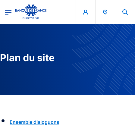
egion
Banque de France - Menu Principal
Aller au contenu principal
Plan du site
Ensemble dialoguons