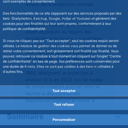
sont exemptés de consentement.
niveau de la projection centrale.
Des fonctionnalités de ce site s’appuient sur des services proposés par des
Ces deux scénarios nécessitent
tiers (Dailymotion, Katchup, Google, Hotjar et Youtube) et génèrent des
cookies pour des finalités qui leur sont propres, conformément à leur
cependant des comportements
politique de confidentialité.
assez atypiques au regard des
régularités historiques. La première
Si vous ne cliquez pas sur "Tout accepter", seul les cookies requis seront
variante suppose ainsi une chute
utilisés. Le module de gestion des cookies vous permet de donner ou de
retirer votre consentement, soit globalement soit finalité par finalité. Vous
très marquée du taux d’épargne
pouvez retrouver ce module à tout moment en cliquant sur l’onglet "Centre
des ménages, à un niveau qui n’a
de confidentialité" en bas de page. Vos préférences sont conservées pour
plus été observé depuis les années
une durée de 6 mois. Elles ne sont pas cédées à des tiers ni utilisées à
d'autres fins.
1990, atteignant un point bas à
environ 13 % en 2022. Un tel niveau
de consommation pourrait ainsi se
Tout accepter
heurter à des contraintes
d’approvisionnement et mener à
Tout refuser
une hausse des importations. La
seconde variante suppose quant à
Sommaire
Personnaliser
elle un taux d’investissement des
ménages au plus haut depuis