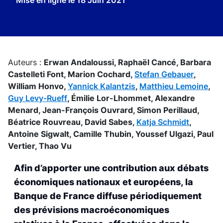
Mise en ligne le
18 Juin 2021
Auteurs :
Erwan Andaloussi,
Raphaël Cancé,
Barbara
Castelleti Font,
Marion Cochard,
Stefan Gebauer
,
William Honvo,
Yannick Kalantzis
,
Matthieu Lemoine
,
Guy Levy-Rueff
,
Émilie Lor-Lhommet,
Alexandre
Menard,
Jean-François Ouvrard,
Simon Perillaud,
Béatrice Rouvreau,
David Sabes,
Katja Schmidt
,
Antoine Sigwalt,
Camille Thubin,
Youssef Ulgazi,
Paul
Vertier,
Thao Vu
Afin d’apporter une contribution aux débats
économiques nationaux et européens, la
Banque de France diffuse périodiquement
des prévisions macroéconomiques