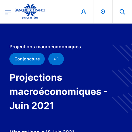
egion
Banque de France - Menu Principal
Aller au contenu principal
Projections macroéconomiques
Conjoncture
+ 1
Projections
macroéconomiques -
Juin 2021