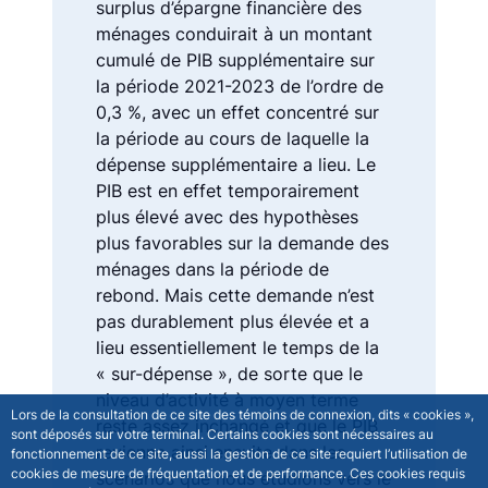
surplus d’épargne financière des
ménages conduirait à un montant
cumulé de PIB supplémentaire sur
la période 2021-2023 de l’ordre de
0,3 %, avec un effet concentré sur
la période au cours de laquelle la
dépense supplémentaire a lieu. Le
PIB est en effet temporairement
plus élevé avec des hypothèses
plus favorables sur la demande des
ménages dans la période de
rebond. Mais cette demande n’est
pas durablement plus élevée et a
lieu essentiellement le temps de la
« sur-dépense », de sorte que le
niveau d’activité à moyen terme
Lors de la consultation de ce site des témoins de connexion, dits « cookies »,
reste assez inchangé et que le PIB
sont déposés sur votre terminal. Certains cookies sont nécessaires au
revienne ainsi ensuite dans les
fonctionnement de ce site, aussi la gestion de ce site requiert l’utilisation de
cookies de mesure de fréquentation et de performance. Ces cookies requis
scénarios que nous étudions vers le