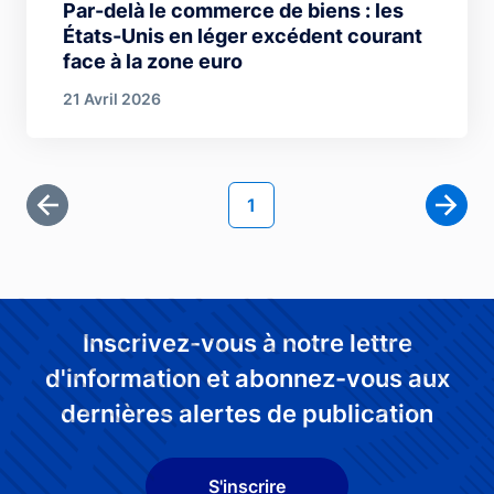
Par-delà le commerce de biens : les
États-Unis en léger excédent courant
face à la zone euro
21 Avril 2026
Pagination
Page courante
1
Première page
Page 
Inscrivez-vous à notre lettre
d'information et abonnez-vous aux
dernières alertes de publication
S'inscrire