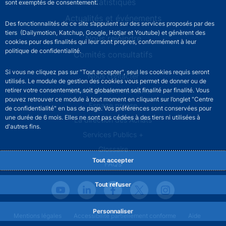
Statistiques
sont exemptés de consentement.
Actualités et événements
Des fonctionnalités de ce site s’appuient sur des services proposés par des
tiers (Dailymotion, Katchup, Google, Hotjar et Youtube) et génèrent des
Nous rejoindre
cookies pour des finalités qui leur sont propres, conformément à leur
politique de confidentialité.
Comités consultatifs
Si vous ne cliquez pas sur "Tout accepter", seul les cookies requis seront
Footer secondary menu
Nous contacter
utilisés. Le module de gestion des cookies vous permet de donner ou de
Sourds et malentendants
retirer votre consentement, soit globalement soit finalité par finalité. Vous
pouvez retrouver ce module à tout moment en cliquant sur l’onglet "Centre
Espace presse
de confidentialité" en bas de page. Vos préférences sont conservées pour
une durée de 6 mois. Elles ne sont pas cédées à des tiers ni utilisées à
La direction des Achats
d'autres fins.
Services Publics +
Glossaire
Tout accepter
FAQs
Tout refuser
Personnaliser
Footer legal notice menu
Mentions légales
Accessibilité partiellement conforme
Aide