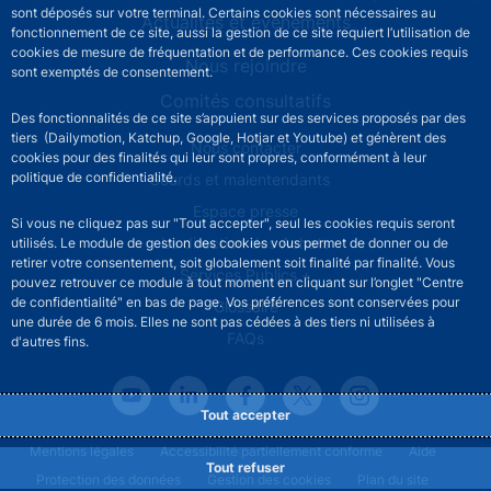
sont déposés sur votre terminal. Certains cookies sont nécessaires au
Actualités et événements
fonctionnement de ce site, aussi la gestion de ce site requiert l’utilisation de
cookies de mesure de fréquentation et de performance. Ces cookies requis
Nous rejoindre
sont exemptés de consentement.
Comités consultatifs
Des fonctionnalités de ce site s’appuient sur des services proposés par des
tiers (Dailymotion, Katchup, Google, Hotjar et Youtube) et génèrent des
Footer secondary menu
Nous contacter
cookies pour des finalités qui leur sont propres, conformément à leur
politique de confidentialité.
Sourds et malentendants
Espace presse
Si vous ne cliquez pas sur "Tout accepter", seul les cookies requis seront
La direction des Achats
utilisés. Le module de gestion des cookies vous permet de donner ou de
retirer votre consentement, soit globalement soit finalité par finalité. Vous
Services Publics +
pouvez retrouver ce module à tout moment en cliquant sur l’onglet "Centre
de confidentialité" en bas de page. Vos préférences sont conservées pour
Glossaire
une durée de 6 mois. Elles ne sont pas cédées à des tiers ni utilisées à
FAQs
d'autres fins.
Tout accepter
Footer legal notice menu
Mentions légales
Accessibilité partiellement conforme
Aide
Tout refuser
Protection des données
Gestion des cookies
Plan du site