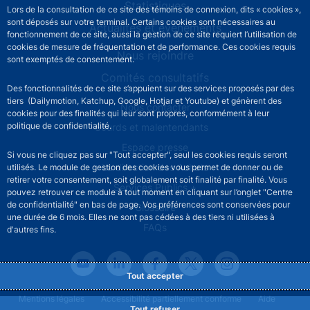
Statistiques
Lors de la consultation de ce site des témoins de connexion, dits « cookies »,
sont déposés sur votre terminal. Certains cookies sont nécessaires au
Actualités et événements
fonctionnement de ce site, aussi la gestion de ce site requiert l’utilisation de
cookies de mesure de fréquentation et de performance. Ces cookies requis
Nous rejoindre
sont exemptés de consentement.
Comités consultatifs
Des fonctionnalités de ce site s’appuient sur des services proposés par des
tiers (Dailymotion, Katchup, Google, Hotjar et Youtube) et génèrent des
Footer secondary menu
Nous contacter
cookies pour des finalités qui leur sont propres, conformément à leur
politique de confidentialité.
Sourds et malentendants
Espace presse
Si vous ne cliquez pas sur "Tout accepter", seul les cookies requis seront
La direction des Achats
utilisés. Le module de gestion des cookies vous permet de donner ou de
retirer votre consentement, soit globalement soit finalité par finalité. Vous
Services Publics +
pouvez retrouver ce module à tout moment en cliquant sur l’onglet "Centre
de confidentialité" en bas de page. Vos préférences sont conservées pour
Glossaire
une durée de 6 mois. Elles ne sont pas cédées à des tiers ni utilisées à
FAQs
d'autres fins.
Tout accepter
Footer legal notice menu
Mentions légales
Accessibilité partiellement conforme
Aide
Tout refuser