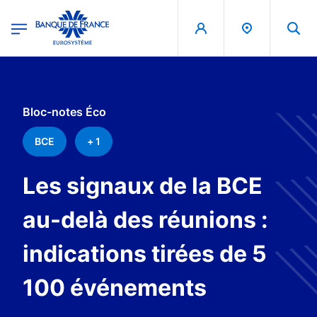
egion
Banque de France - Menu Principal
Aller au contenu principal
Bloc-notes Éco
BCE
+ 1
Les signaux de la BCE
au-delà des réunions :
indications tirées de 5
100 événements