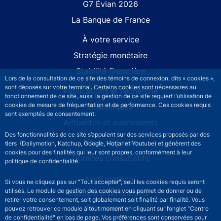
G7 Évian 2026
La Banque de France
À votre service
Stratégie monétaire
Stabilité financière
Lors de la consultation de ce site des témoins de connexion, dits « cookies »,
sont déposés sur votre terminal. Certains cookies sont nécessaires au
Publications et recherche
fonctionnement de ce site, aussi la gestion de ce site requiert l’utilisation de
cookies de mesure de fréquentation et de performance. Ces cookies requis
Statistiques
sont exemptés de consentement.
Actualités et événements
Des fonctionnalités de ce site s’appuient sur des services proposés par des
Nous rejoindre
tiers (Dailymotion, Katchup, Google, Hotjar et Youtube) et génèrent des
cookies pour des finalités qui leur sont propres, conformément à leur
Comités consultatifs
politique de confidentialité.
Footer secondary menu
Nous contacter
Si vous ne cliquez pas sur "Tout accepter", seul les cookies requis seront
utilisés. Le module de gestion des cookies vous permet de donner ou de
Sourds et malentendants
retirer votre consentement, soit globalement soit finalité par finalité. Vous
Espace presse
pouvez retrouver ce module à tout moment en cliquant sur l’onglet "Centre
de confidentialité" en bas de page. Vos préférences sont conservées pour