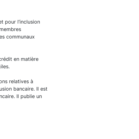
t pour l’inclusion
8 membres
ntres communaux
crédit en matière
iles.
ons relatives à
usion bancaire. Il est
caire. Il publie un