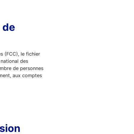
s de
s (FCC), le fichier
 national des
nombre de personnes
tement, aux comptes
usion