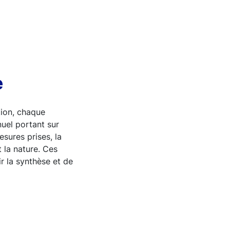
e
tion, chaque
uel portant sur
sures prises, la
t la nature. Ces
ir la synthèse et de