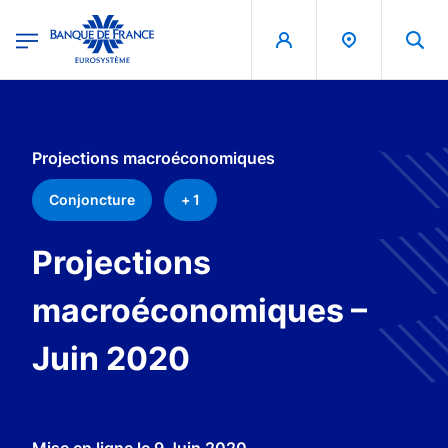
egion
Banque de France - Menu Principal
Aller au contenu principal
Projections macroéconomiques
Conjoncture
+ 1
Projections
macroéconomiques –
Juin 2020