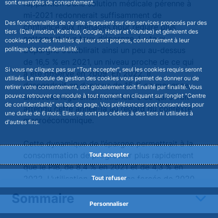
sont exemptés de consentement.
100 milliards d’euros à nos projections
d’avant-crise. Cette hausse de l’épargne,
Des fonctionnalités de ce site s’appuient sur des services proposés par des
largement "forcée", serait l’une des
tiers (Dailymotion, Katchup, Google, Hotjar et Youtube) et génèrent des
contreparties comptables d’un déficit public
cookies pour des finalités qui leur sont propres, conformément à leur
politique de confidentialité.
en forte hausse (cf. infra).
Si vous ne cliquez pas sur "Tout accepter", seul les cookies requis seront
Nous retenons ici l’hypothèse que seule
utilisés. Le module de gestion des cookies vous permet de donner ou de
l’apparition d’une solution médicale pérenne à
retirer votre consentement, soit globalement soit finalité par finalité. Vous
pouvez retrouver ce module à tout moment en cliquant sur l’onglet "Centre
mi-2021 redonnerait suffisamment de
de confidentialité" en bas de page. Vos préférences sont conservées pour
confiance aux ménages pour réduire plus
une durée de 6 mois. Elles ne sont pas cédées à des tiers ni utilisées à
nettement leur taux d’épargne. Le taux
d'autres fins.
d’épargne s’établirait ainsi un peu au-dessus
de 16,5 % en 2021, un niveau proche de ce qui
Tout accepter
a été observé en 2009. En 2022, il
descendrait en dessous de 15 % en moyenne,
Tout refuser
un niveau légèrement inférieur à ce qui serait
attendu cette année-là au regard du contexte
Sommaire
macroéconomique.
Personnaliser