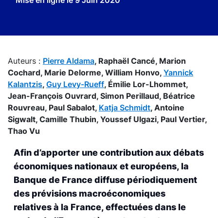
Mise en ligne le
9 Juin 2020
Auteurs :
Pierre Aldama
,
Raphaël Cancé,
Marion
Cochard,
Marie Delorme,
William Honvo,
Yannick
Kalantzis
,
Guy Levy-Rueff
,
Émilie Lor-Lhommet,
Jean-François Ouvrard,
Simon Perillaud,
Béatrice
Rouvreau,
Paul Sabalot,
Katja Schmidt
,
Antoine
Sigwalt,
Camille Thubin,
Youssef Ulgazi,
Paul Vertier,
Thao Vu
Afin d’apporter une contribution aux débats
économiques nationaux et européens, la
Banque de France diffuse périodiquement
des prévisions macroéconomiques
relatives à la France, effectuées dans le