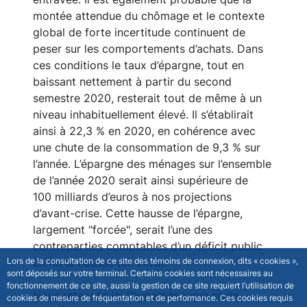
consommation des ménages
Depuis la fin du confinement, la levée des
restrictions est progressive et la
consommation des ménages reste en partie
entravée. Il est également probable que la
montée attendue du chômage et le contexte
global de forte incertitude continuent de
peser sur les comportements d’achats. Dans
ces conditions le taux d’épargne, tout en
baissant nettement à partir du second
semestre 2020, resterait tout de même à un
niveau inhabituellement élevé. Il s’établirait
ainsi à 22,3 % en 2020, en cohérence avec
Lors de la consultation de ce site des témoins de connexion, dits « cookies »,
une chute de la consommation de 9,3 % sur
sont déposés sur votre terminal. Certains cookies sont nécessaires au
l’année. L’épargne des ménages sur l’ensemble
fonctionnement de ce site, aussi la gestion de ce site requiert l’utilisation de
de l’année 2020 serait ainsi supérieure de
cookies de mesure de fréquentation et de performance. Ces cookies requis