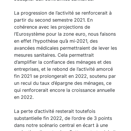
en moyenne annuelle résulte du rebond
attendu au second semestre 2020, après le
choc du premier semestre. L’acquis de
croissance pour 2021 atteindrait ainsi déjà
presque 5 % à fin 2020. Le redressement se
poursuivrait en début d’année 2021 sous
l’hypothèse que l’économie continuerait de
s’adapter aux contraintes sanitaires.
La progression de l’activité se renforcerait à
partir du second semestre 2021. En
cohérence avec les projections de
l’Eurosystème pour la zone euro, nous faisons
en effet l’hypothèse qu’à mi-2021, des
avancées médicales permettraient de lever les
mesures sanitaires. Cela permettrait
d’amplifier la confiance des ménages et des
entreprises, et le rebond de l’activité amorcé
fin 2021 se prolongerait en 2022, soutenu par