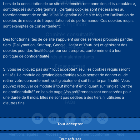
Statistiques
Lors de la consultation de ce site des témoins de connexion, dits « cookies »,
sont déposés sur votre terminal. Certains cookies sont nécessaires au
Actualités et événements
fonctionnement de ce site, aussi la gestion de ce site requiert l’utilisation de
cookies de mesure de fréquentation et de performance. Ces cookies requis
Nous rejoindre
sont exemptés de consentement.
Comités consultatifs
Des fonctionnalités de ce site s’appuient sur des services proposés par des
tiers (Dailymotion, Katchup, Google, Hotjar et Youtube) et génèrent des
Footer secondary menu
Nous contacter
cookies pour des finalités qui leur sont propres, conformément à leur
politique de confidentialité.
Sourds et malentendants
Espace presse
Si vous ne cliquez pas sur "Tout accepter", seul les cookies requis seront
La direction des Achats
utilisés. Le module de gestion des cookies vous permet de donner ou de
retirer votre consentement, soit globalement soit finalité par finalité. Vous
Services Publics +
pouvez retrouver ce module à tout moment en cliquant sur l’onglet "Centre
de confidentialité" en bas de page. Vos préférences sont conservées pour
Glossaire
une durée de 6 mois. Elles ne sont pas cédées à des tiers ni utilisées à
FAQs
d'autres fins.
Tout accepter
Footer legal notice menu
Mentions légales
Accessibilité partiellement conforme
Aide
Tout refuser