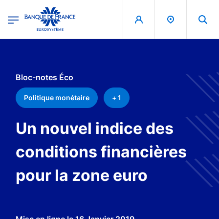
egion
Banque de France - Menu Principal
Aller au contenu principal
Bloc-notes Éco
Politique monétaire
+ 1
Un nouvel indice des
conditions financières
pour la zone euro