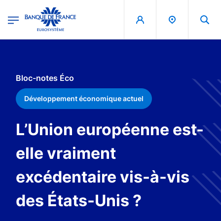
egion
Banque de France - Menu Principal
Aller au contenu principal
Bloc-notes Éco
Développement économique actuel
L’Union européenne est-
elle vraiment
excédentaire vis-à-vis
des États-Unis ?