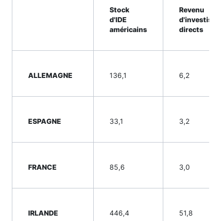
Stock
Revenu
d'IDE
d'investiss
américains
directs
ALLEMAGNE
136,1
6,2
ESPAGNE
33,1
3,2
FRANCE
85,6
3,0
IRLANDE
446,4
51,8