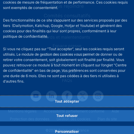
cookies de mesure de fréquentation et de performance. Ces cookies requis
Nous rejoindre
sont exemptés de consentement.
Comités consultatifs
Des fonctionnalités de ce site s’appuient sur des services proposés par des
tiers (Dailymotion, Katchup, Google, Hotjar et Youtube) et génèrent des
Footer secondary menu
Nous contacter
cookies pour des finalités qui leur sont propres, conformément à leur
politique de confidentialité.
Sourds et malentendants
Espace presse
Si vous ne cliquez pas sur "Tout accepter", seul les cookies requis seront
La direction des Achats
utilisés. Le module de gestion des cookies vous permet de donner ou de
retirer votre consentement, soit globalement soit finalité par finalité. Vous
Services Publics +
pouvez retrouver ce module à tout moment en cliquant sur l’onglet "Centre
de confidentialité" en bas de page. Vos préférences sont conservées pour
Glossaire
une durée de 6 mois. Elles ne sont pas cédées à des tiers ni utilisées à
FAQs
d'autres fins.
Tout accepter
Footer legal notice menu
Mentions légales
Accessibilité partiellement conforme
Aide
Tout refuser
Protection des données
Gestion des cookies
Plan du site
©2026 Banque de France
Personnaliser