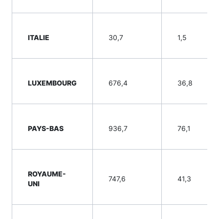
ITALIE
30,7
1,5
LUXEMBOURG
676,4
36,8
PAYS-BAS
936,7
76,1
ROYAUME-
747,6
41,3
UNI