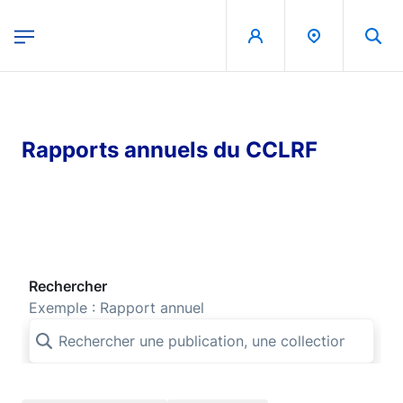
egion
Banque de France - Menu Principal
Aller au contenu principal
Rapports annuels du CCLRF
Rechercher
Exemple : Rapport annuel