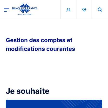
egion
Banque de France - Menu Principal
Aller au contenu principal
Gestion des comptes et
modifications courantes
Je souhaite