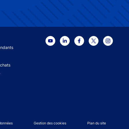
 menu
endants
Achats
+
 données
Gestion des cookies
Plan du site