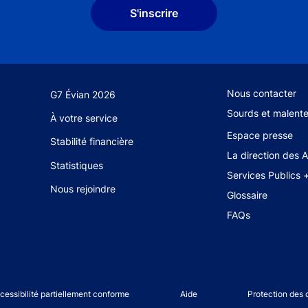
S'inscrire
Footer secondary
Nous contacter
G7 Évian 2026
Sourds et malent
À votre service
Espace presse
Stabilité financière
La direction des 
Statistiques
Services Publics 
Nous rejoindre
Glossaire
FAQs
u
cessibilité partiellement conforme
Aide
Protection des