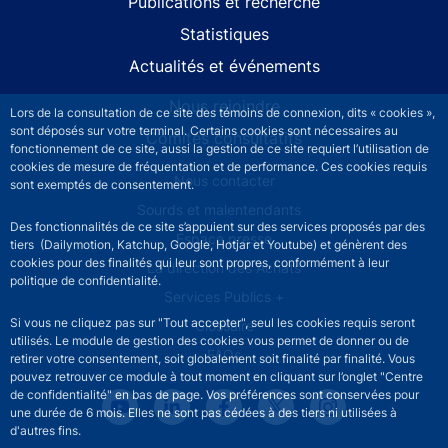
Publications et recherche
Statistiques
Actualités et événements
Nous rejoindre
Lors de la consultation de ce site des témoins de connexion, dits « cookies »,
sont déposés sur votre terminal. Certains cookies sont nécessaires au
Comités consultatifs
fonctionnement de ce site, aussi la gestion de ce site requiert l’utilisation de
cookies de mesure de fréquentation et de performance. Ces cookies requis
Footer secondary menu
Nous contacter
sont exemptés de consentement.
Sourds et malentendants
Des fonctionnalités de ce site s’appuient sur des services proposés par des
Espace presse
tiers (Dailymotion, Katchup, Google, Hotjar et Youtube) et génèrent des
cookies pour des finalités qui leur sont propres, conformément à leur
La direction des Achats
politique de confidentialité.
Services Publics +
Si vous ne cliquez pas sur "Tout accepter", seul les cookies requis seront
Glossaire
utilisés. Le module de gestion des cookies vous permet de donner ou de
FAQs
retirer votre consentement, soit globalement soit finalité par finalité. Vous
pouvez retrouver ce module à tout moment en cliquant sur l’onglet "Centre
de confidentialité" en bas de page. Vos préférences sont conservées pour
une durée de 6 mois. Elles ne sont pas cédées à des tiers ni utilisées à
d'autres fins.