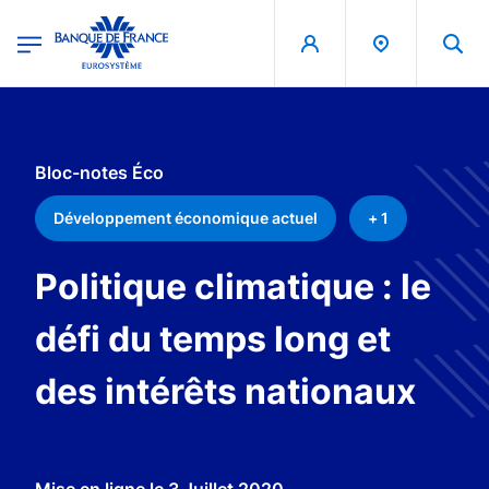
egion
Banque de France - Menu Principal
Aller au contenu principal
Bloc-notes Éco
Développement économique actuel
+ 1
Politique climatique : le
défi du temps long et
des intérêts nationaux