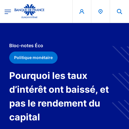
egion
Banque de France - Menu Principal
Aller au contenu principal
Bloc-notes Éco
Politique monétaire
Pourquoi les taux
d’intérêt ont baissé, et
pas le rendement du
capital