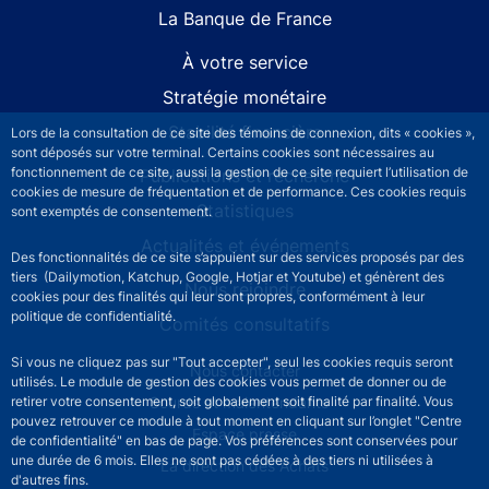
La Banque de France
À votre service
Stratégie monétaire
Stabilité financière
Lors de la consultation de ce site des témoins de connexion, dits « cookies »,
sont déposés sur votre terminal. Certains cookies sont nécessaires au
fonctionnement de ce site, aussi la gestion de ce site requiert l’utilisation de
Publications et recherche
cookies de mesure de fréquentation et de performance. Ces cookies requis
Statistiques
sont exemptés de consentement.
Actualités et événements
Des fonctionnalités de ce site s’appuient sur des services proposés par des
tiers (Dailymotion, Katchup, Google, Hotjar et Youtube) et génèrent des
Nous rejoindre
cookies pour des finalités qui leur sont propres, conformément à leur
politique de confidentialité.
Comités consultatifs
Si vous ne cliquez pas sur "Tout accepter", seul les cookies requis seront
Footer secondary menu
Nous contacter
utilisés. Le module de gestion des cookies vous permet de donner ou de
retirer votre consentement, soit globalement soit finalité par finalité. Vous
Sourds et malentendants
pouvez retrouver ce module à tout moment en cliquant sur l’onglet "Centre
Espace presse
de confidentialité" en bas de page. Vos préférences sont conservées pour
une durée de 6 mois. Elles ne sont pas cédées à des tiers ni utilisées à
La direction des Achats
d'autres fins.