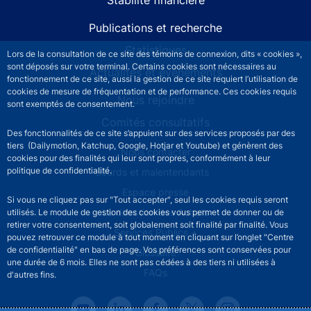
Publications et recherche
Statistiques
Lors de la consultation de ce site des témoins de connexion, dits « cookies »,
sont déposés sur votre terminal. Certains cookies sont nécessaires au
Actualités et événements
fonctionnement de ce site, aussi la gestion de ce site requiert l’utilisation de
cookies de mesure de fréquentation et de performance. Ces cookies requis
Nous rejoindre
sont exemptés de consentement.
Comités consultatifs
Des fonctionnalités de ce site s’appuient sur des services proposés par des
tiers (Dailymotion, Katchup, Google, Hotjar et Youtube) et génèrent des
Footer secondary menu
Nous contacter
cookies pour des finalités qui leur sont propres, conformément à leur
politique de confidentialité.
Sourds et malentendants
Espace presse
Si vous ne cliquez pas sur "Tout accepter", seul les cookies requis seront
La direction des Achats
utilisés. Le module de gestion des cookies vous permet de donner ou de
retirer votre consentement, soit globalement soit finalité par finalité. Vous
Services Publics +
pouvez retrouver ce module à tout moment en cliquant sur l’onglet "Centre
de confidentialité" en bas de page. Vos préférences sont conservées pour
Glossaire
une durée de 6 mois. Elles ne sont pas cédées à des tiers ni utilisées à
FAQs
d'autres fins.