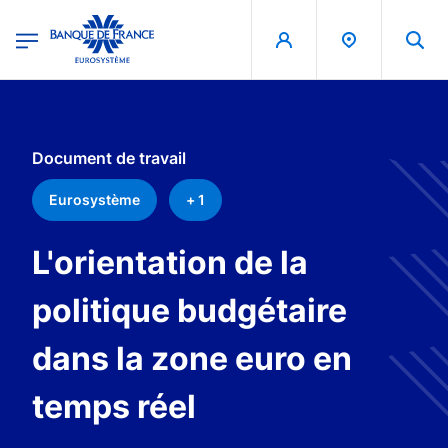
egion
Banque de France - Menu Principal
Aller au contenu principal
Document de travail
Eurosystème
+ 1
L'orientation de la
politique budgétaire
dans la zone euro en
temps réel