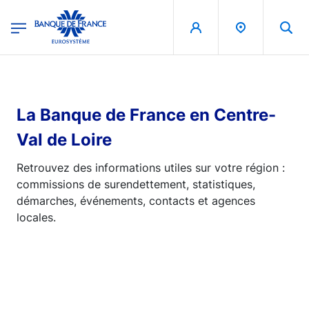
egion
Banque de France - Menu Principal
Aller au contenu principal
La Banque de France en Centre-
Val de Loire
Retrouvez des informations utiles sur votre région :
commissions de surendettement, statistiques,
démarches, événements, contacts et agences
locales.