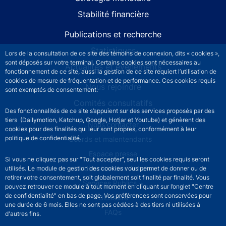
Stabilité financière
Publications et recherche
Statistiques
Lors de la consultation de ce site des témoins de connexion, dits « cookies »,
sont déposés sur votre terminal. Certains cookies sont nécessaires au
Actualités et événements
fonctionnement de ce site, aussi la gestion de ce site requiert l’utilisation de
cookies de mesure de fréquentation et de performance. Ces cookies requis
Nous rejoindre
sont exemptés de consentement.
Comités consultatifs
Des fonctionnalités de ce site s’appuient sur des services proposés par des
tiers (Dailymotion, Katchup, Google, Hotjar et Youtube) et génèrent des
Footer secondary menu
Nous contacter
cookies pour des finalités qui leur sont propres, conformément à leur
politique de confidentialité.
Sourds et malentendants
Espace presse
Si vous ne cliquez pas sur "Tout accepter", seul les cookies requis seront
La direction des Achats
utilisés. Le module de gestion des cookies vous permet de donner ou de
retirer votre consentement, soit globalement soit finalité par finalité. Vous
Services Publics +
pouvez retrouver ce module à tout moment en cliquant sur l’onglet "Centre
de confidentialité" en bas de page. Vos préférences sont conservées pour
Glossaire
une durée de 6 mois. Elles ne sont pas cédées à des tiers ni utilisées à
FAQs
d'autres fins.