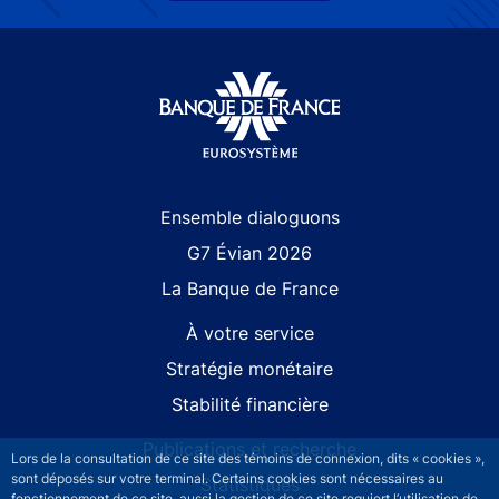
Site navigation
Ensemble dialoguons
G7 Évian 2026
La Banque de France
À votre service
Stratégie monétaire
Stabilité financière
Publications et recherche
Lors de la consultation de ce site des témoins de connexion, dits « cookies »,
sont déposés sur votre terminal. Certains cookies sont nécessaires au
Statistiques
fonctionnement de ce site, aussi la gestion de ce site requiert l’utilisation de