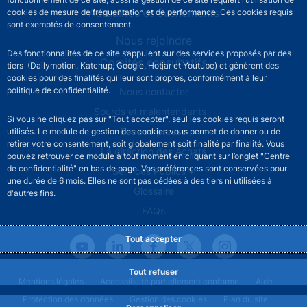
Actualités et événements
cookies de mesure de fréquentation et de performance. Ces cookies requis
sont exemptés de consentement.
Nous rejoindre
Des fonctionnalités de ce site s’appuient sur des services proposés par des
Comités consultatifs
tiers (Dailymotion, Katchup, Google, Hotjar et Youtube) et génèrent des
cookies pour des finalités qui leur sont propres, conformément à leur
Footer secondary menu
politique de confidentialité.
Nous contacter
Sourds et malentendants
Si vous ne cliquez pas sur "Tout accepter", seul les cookies requis seront
Espace presse
utilisés. Le module de gestion des cookies vous permet de donner ou de
retirer votre consentement, soit globalement soit finalité par finalité. Vous
La direction des Achats
pouvez retrouver ce module à tout moment en cliquant sur l’onglet "Centre
de confidentialité" en bas de page. Vos préférences sont conservées pour
Services Publics +
une durée de 6 mois. Elles ne sont pas cédées à des tiers ni utilisées à
Glossaire
d'autres fins.
FAQs
Tout accepter
Tout refuser
Footer legal notice menu
Mentions légales
Accessibilité partiellement conforme
Aide
Protection des données
Gestion des cookies
Plan du site