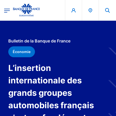
egion
Banque de France - Menu Principal
Aller au contenu principal
Bulletin de la Banque de France
Économie
L’insertion
internationale des
grands groupes
automobiles français