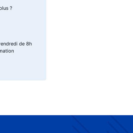
plus ?
vendredi de 8h
rmation