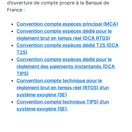
d’ouverture de compte propre à la Banque de
France :
Convention compte espèces principal (MCA)
Convention compte espèces dédié pour le
règlement brut en temps réel (DCA RTGS)
Convention compte espèces dédié T2S (DCA
T2S)
Convention compte espèces dédié pour le
règlement des paiements instantanés (DCA
TIPS)
Convention compte technique pour le
règlement brut en temps réel (RTGS) d’un
système exogène (SE)
Convention compte technique TIPS) d’un
système exogène (SE)