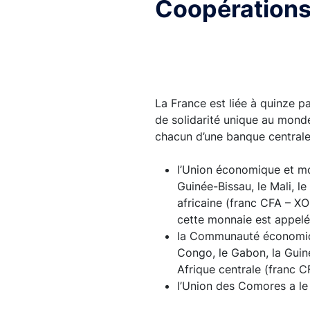
Coopérations
7. CLAB
8. Séries statistiques
9. Liens utiles
La France est liée à quinze 
de solidarité unique au monde
chacun d’une banque centrale
l’Union économique et mon
Guinée-Bissau, le Mali, l
africaine (franc CFA – XO
cette monnaie est appelé
la Communauté économique
Congo, le Gabon, la Guiné
Afrique centrale (franc C
l’Union des Comores a le