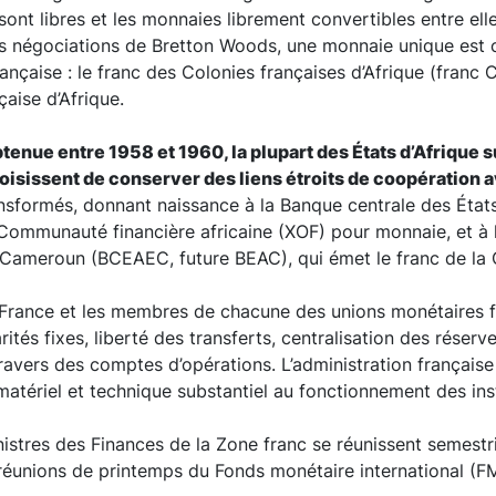
sont libres et les monnaies librement convertibles entre elle
négociations de Bretton Woods, une monnaie unique est cr
ançaise : le franc des Colonies françaises d’Afrique (franc 
aise d’Afrique.
enue entre 1958 et 1960, la plupart des États d’Afrique 
hoisissent de conserver des liens étroits de coopération a
nsformés, donnant naissance à la Banque centrale des États 
 Communauté financière africaine (XOF) pour monnaie, et à 
u Cameroun (BCEAEC, future BEAC), qui émet le franc de la 
 France et les membres de chacune des unions monétaires fi
ités fixes, liberté des transferts, centralisation des réser
 travers des comptes d’opérations. L’administration français
atériel et technique substantiel au fonctionnement des inst
nistres des Finances de la Zone franc se réunissent semest
réunions de printemps du Fonds monétaire international (FM