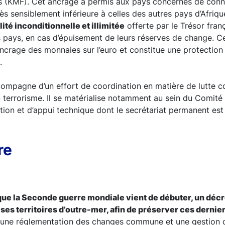
 (KMF). Cet ancrage a permis aux pays concernés de conna
rès sensiblement inférieure à celles des autres pays d’Afriq
lité inconditionnelle et illimitée
offerte par le Trésor fran
pays, en cas d’épuisement de leurs réserves de change. Ce 
l’ancrage des monnaies sur l’euro et constitue une protection
.
compagne d’un effort de coordination en matière de lutte c
 terrorisme. Il se matérialise notamment au sein du Comité 
ion et d’appui technique dont le secrétariat permanent est 
re
que la Seconde guerre mondiale vient de débuter, un déc
ses territoires d’outre-mer, afin de préserver ces dernier
e une réglementation des changes commune et une gestion c