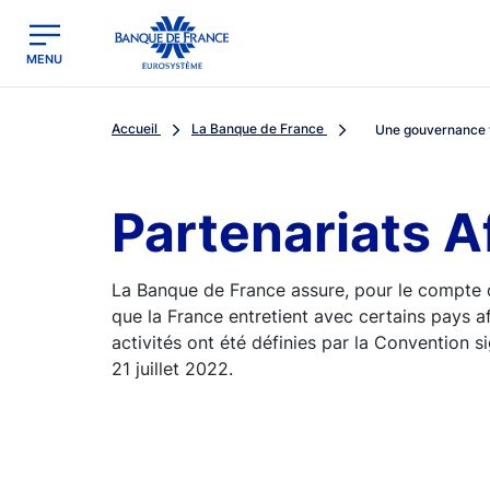
egion
Banque de France - Menu Principal
MENU
Accueil
La Banque de France
Une gouvernance f
Partenariats A
La Banque de France assure, pour le compte de 
que la France entretient avec certains pays a
activités ont été définies par la Convention s
21 juillet 2022.