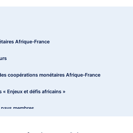
taires Afrique-France
urs
des coopérations monétaires Afrique-France
s « Enjeux et défis africains »
s pays membres
tres et Gouverneurs