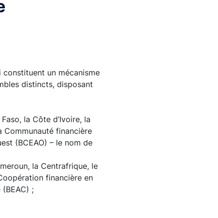
e
ui constituent un mécanisme
mbles distincts, disposant
aso, la Côte d’Ivoire, la
e la Communauté financière
Ouest (BCEAO) – le nom de
eroun, la Centrafrique, le
 Coopération financière en
e (BEAC) ;