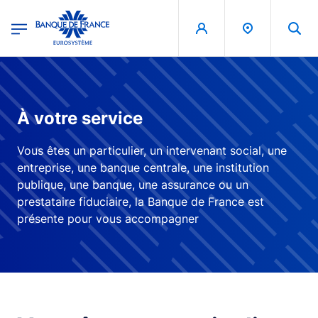
egion
Banque de France - Menu Principal
Aller au contenu principal
À votre service
Vous êtes un particulier, un intervenant social, une
entreprise, une banque centrale, une institution
publique, une banque, une assurance ou un
prestataire fiduciaire, la Banque de France est
présente pour vous accompagner