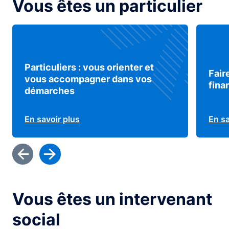
Vous êtes un particulier
Particuliers : vous orienter et
Fair
vous accompagner dans vos
fina
démarches
En savoir plus
En sa
Vous êtes un intervenant
social