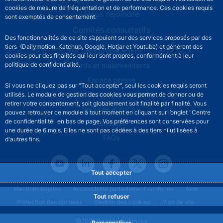
cookies de mesure de fréquentation et de performance. Ces cookies requis
Nous rejoindre
sont exemptés de consentement.
Comités consultatifs
Des fonctionnalités de ce site s’appuient sur des services proposés par des
tiers (Dailymotion, Katchup, Google, Hotjar et Youtube) et génèrent des
Footer secondary menu
Nous contacter
cookies pour des finalités qui leur sont propres, conformément à leur
politique de confidentialité.
Sourds et malentendants
Espace presse
Si vous ne cliquez pas sur "Tout accepter", seul les cookies requis seront
La direction des Achats
utilisés. Le module de gestion des cookies vous permet de donner ou de
retirer votre consentement, soit globalement soit finalité par finalité. Vous
Services Publics +
pouvez retrouver ce module à tout moment en cliquant sur l’onglet "Centre
de confidentialité" en bas de page. Vos préférences sont conservées pour
Glossaire
une durée de 6 mois. Elles ne sont pas cédées à des tiers ni utilisées à
FAQs
d'autres fins.
Tout accepter
Footer legal notice menu
Mentions légales
Accessibilité partiellement conforme
Aide
Tout refuser
Protection des données
Gestion des cookies
Plan du site
©2026 Banque de France
Personnaliser