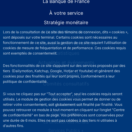
La Banque de France
À votre service
Stratégie monétaire
Stabilité financière
Lors de la consultation de ce site des témoins de connexion, dits « cookies »,
sont déposés sur votre terminal. Certains cookies sont nécessaires au
fonctionnement de ce site, aussi la gestion de ce site requiert l’utilisation de
Publications et recherche
cookies de mesure de fréquentation et de performance. Ces cookies requis
Statistiques
sont exemptés de consentement.
Actualités et événements
Des fonctionnalités de ce site s’appuient sur des services proposés par des
tiers (Dailymotion, Katchup, Google, Hotjar et Youtube) et génèrent des
Nous rejoindre
cookies pour des finalités qui leur sont propres, conformément à leur
politique de confidentialité.
Comités consultatifs
Si vous ne cliquez pas sur "Tout accepter", seul les cookies requis seront
Footer secondary menu
Nous contacter
utilisés. Le module de gestion des cookies vous permet de donner ou de
retirer votre consentement, soit globalement soit finalité par finalité. Vous
Sourds et malentendants
pouvez retrouver ce module à tout moment en cliquant sur l’onglet "Centre
Espace presse
de confidentialité" en bas de page. Vos préférences sont conservées pour
une durée de 6 mois. Elles ne sont pas cédées à des tiers ni utilisées à
La direction des Achats
d'autres fins.
Services Publics +