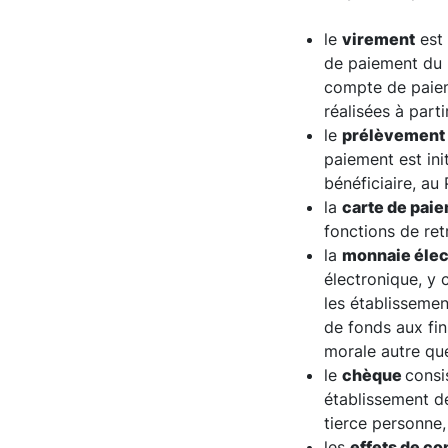
le
virement
est 
de paiement du p
compte de paiem
réalisées à part
le
prélèvement
paiement est ini
bénéficiaire, au
la
carte de pai
fonctions de ret
la
monnaie élec
électronique, y 
les établissemen
de fonds aux fi
morale autre que
le
chèque
consi
établissement de
tierce personne,
les
effets de c