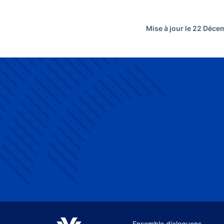
Mise à jour le 22 Déc
Site navigation
Ensemble dialoguons