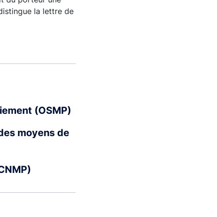
stingue la lettre de
paiement (OSMP)
 des moyens de
 (CNMP)