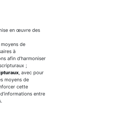
a mise en œuvre des
de moyens de
aires à
ons afin d’harmoniser
scripturaux ;
ipturaux
, avec pour
des moyens de
nforcer cette
 d’informations entre
.