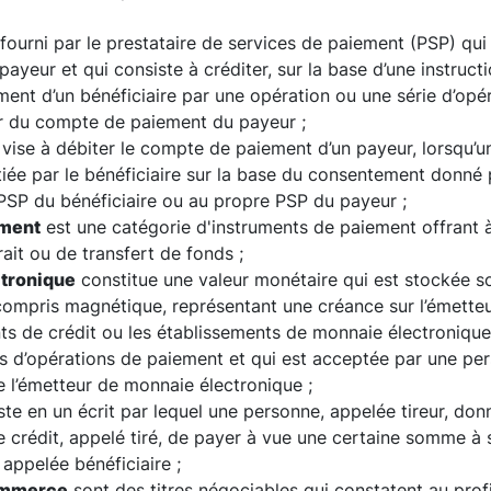
fourni par le prestataire de services de paiement (PSP) qui
ayeur et qui consiste à créditer, sur la base d’une instructi
ent d’un bénéficiaire par une opération ou une série d’opé
ir du compte de paiement du payeur ;
vise à débiter le compte de paiement d’un payeur, lorsqu’u
tiée par le bénéficiaire sur la base du consentement donné 
 PSP du bénéficiaire ou au propre PSP du payeur ;
ement
est une catégorie d'instruments de paiement offrant à 
rait ou de transfert de fonds ;
tronique
constitue une valeur monétaire qui est stockée s
compris magnétique, représentant une créance sur l’émetteu
ts de crédit ou les établissements de monnaie électronique
ns d’opérations de paiement et qui est acceptée par une pe
 l’émetteur de monnaie électronique ;
ste en un écrit par lequel une personne, appelée tireur, donn
 crédit, appelé tiré, de payer à vue une certaine somme à 
 appelée bénéficiaire ;
ommerce
sont des titres négociables qui constatent au prof