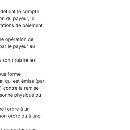
 détient le compte
on du payeur, le
rations de paiement
ne opération de
par le payeur au
son titulaire les
ous forme
r, qui est émise (par
) contre la remise
rsonne physique ou
e l’ordre à un
son ordre ou à une
it du porteur une