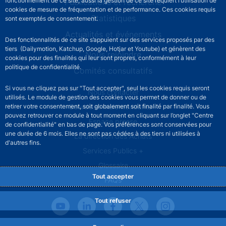
fonctionnement de ce site, aussi la gestion de ce site requiert l’utilisation de
Publications et recherche
cookies de mesure de fréquentation et de performance. Ces cookies requis
Statistiques
sont exemptés de consentement.
Actualités et événements
Des fonctionnalités de ce site s’appuient sur des services proposés par des
tiers (Dailymotion, Katchup, Google, Hotjar et Youtube) et génèrent des
Nous rejoindre
cookies pour des finalités qui leur sont propres, conformément à leur
politique de confidentialité.
Comités consultatifs
Si vous ne cliquez pas sur "Tout accepter", seul les cookies requis seront
Footer secondary menu
Nous contacter
utilisés. Le module de gestion des cookies vous permet de donner ou de
Sourds et malentendants
retirer votre consentement, soit globalement soit finalité par finalité. Vous
pouvez retrouver ce module à tout moment en cliquant sur l’onglet "Centre
Espace presse
de confidentialité" en bas de page. Vos préférences sont conservées pour
une durée de 6 mois. Elles ne sont pas cédées à des tiers ni utilisées à
La direction des Achats
d'autres fins.
Services Publics +
Glossaire
Tout accepter
FAQs
Tout refuser