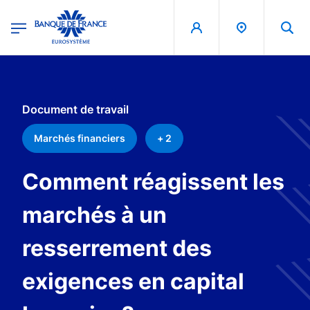
egion
Banque de France - Menu Principal
Aller au contenu principal
Document de travail
Marchés financiers
+ 2
Comment réagissent les
marchés à un
resserrement des
exigences en capital