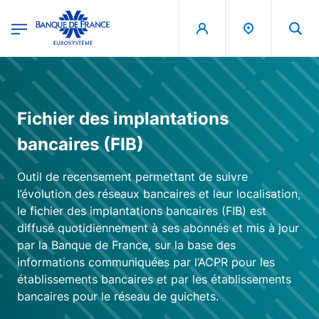
egion
Banque de France - Menu Principal
Aller au contenu principal
Fichier des implantations
bancaires (FIB)
Outil de recensement permettant de suivre
l’évolution des réseaux bancaires et leur localisation,
le fichier des implantations bancaires (FIB) est
diffusé quotidiennement à ses abonnés et mis à jour
par la Banque de France, sur la base des
informations communiquées par l’ACPR pour les
établissements bancaires et par les établissements
bancaires pour le réseau de guichets.