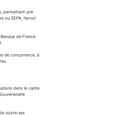
te, permettant une
es ou SEPA, l’envoi
a Banque de France
t.
les de concurrence, à
res.
rations dans le cadre
 Souveraineté
 de suivre ses