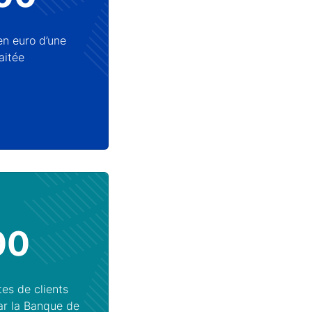
n euro d’une
aitée
00
es de clients
par la Banque de