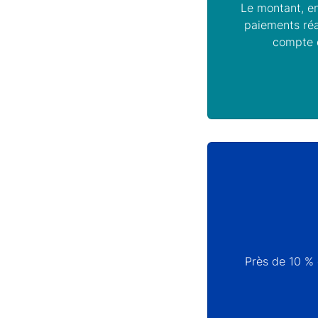
Le montant, en
paiements réa
compte d
Près de 10 % 