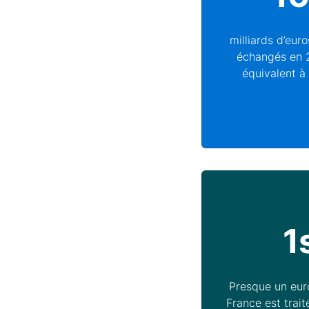
milliards d’eur
échangés en 2
équivalent à 
1
Presque un eur
France est trai