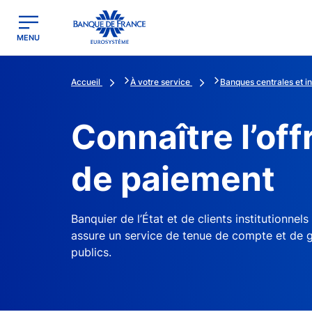
egion
Banque de France - Menu Principal
MENU
Accueil
À votre service
Banques centrales et ins
Connaître l’of
de paiement
Banquier de l’État et de clients institutionnel
assure un service de tenue de compte et de 
publics.