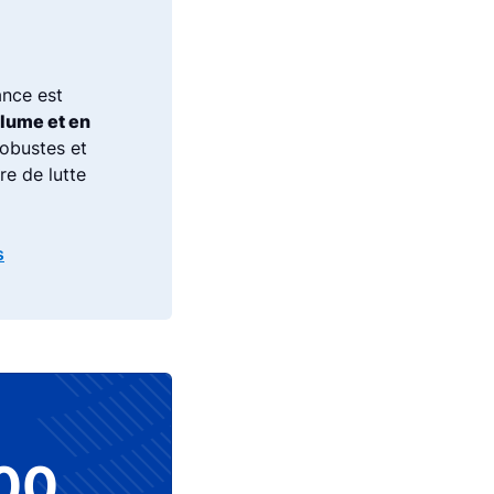
ance est
olume et en
robustes et
re de lutte
s
00