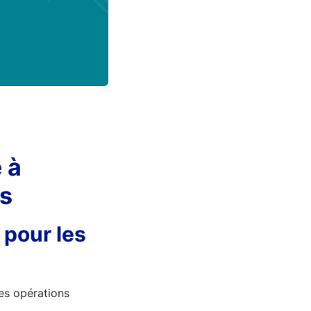
 à
ls
pour les
es opérations