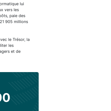
ormatique lui
ux vers les
pôts, paie des
021 905 millions
ec le Trésor, la
iter les
sagers et de
00