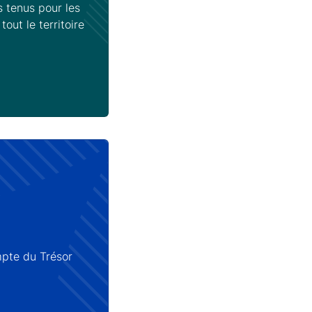
 tenus pour les
out le territoire
mpte du Trésor