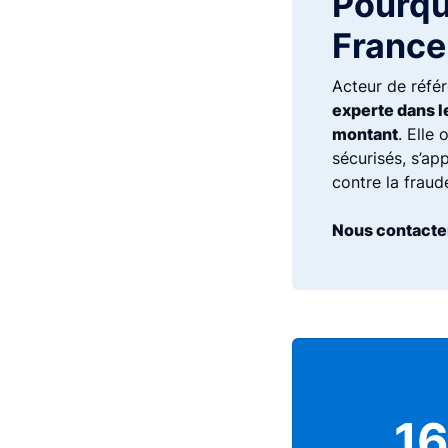
Pourqu
France
Acteur de réfé
experte dans l
montant
. Elle
sécurisés, s’app
contre la fraud
Nous contacter
1