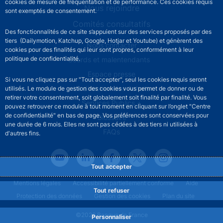
cookies de mesure de fréquentation et de performance. Ces cookies requis
Nous rejoindre
sont exemptés de consentement.
Comités consultatifs
Des fonctionnalités de ce site s’appuient sur des services proposés par des
tiers (Dailymotion, Katchup, Google, Hotjar et Youtube) et génèrent des
Footer secondary menu
Nous contacter
cookies pour des finalités qui leur sont propres, conformément à leur
politique de confidentialité.
Sourds et malentendants
Espace presse
Si vous ne cliquez pas sur "Tout accepter", seul les cookies requis seront
La direction des Achats
utilisés. Le module de gestion des cookies vous permet de donner ou de
retirer votre consentement, soit globalement soit finalité par finalité. Vous
Services Publics +
pouvez retrouver ce module à tout moment en cliquant sur l’onglet "Centre
de confidentialité" en bas de page. Vos préférences sont conservées pour
Glossaire
une durée de 6 mois. Elles ne sont pas cédées à des tiers ni utilisées à
FAQs
d'autres fins.
Tout accepter
Footer legal notice menu
Mentions légales
Accessibilité partiellement conforme
Aide
Tout refuser
Protection des données
Gestion des cookies
Plan du site
©2026 Banque de France
Personnaliser