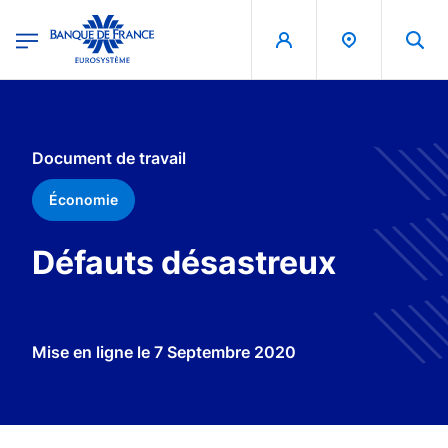
egion
Banque de France - Menu Principal
Aller au contenu principal
Document de travail
Économie
Défauts désastreux
Mise en ligne le
7 Septembre 2020