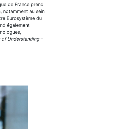
que de France prend
on, notamment au sein
ntre Eurosystème du
tend également
omologues,
of Understanding
–