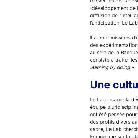
relever les défis po
(développement de la
diffusion de l’intell
l’anticipation, Le L
Il a pour missions d’
des expérimentations
au sein de la Banqu
consiste à traiter le
learning by doing
».
Une cult
Le Lab incarne la dé
équipe pluridiscipli
ont été pensés pour 
des profils divers a
cadre, Le Lab cherche
France que sur la pl