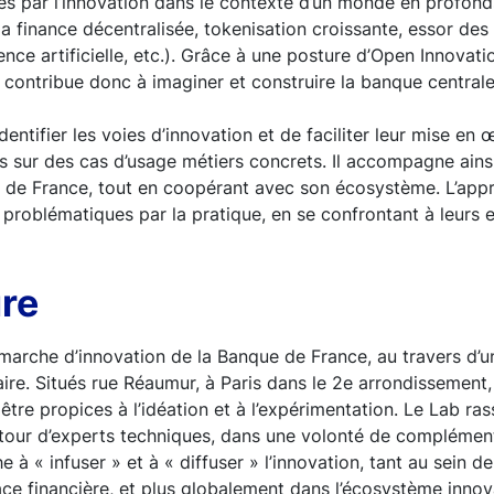
sés par l’innovation dans le contexte d’un monde en profo
 finance décentralisée, tokenisation croissante, essor des 
igence artificielle, etc.). Grâce à une posture d’Open Innovat
ab contribue donc à imaginer et construire la banque centra
identifier les voies d’innovation et de faciliter leur mise e
 sur des cas d’usage métiers concrets. Il accompagne ainsi
e de France, tout en coopérant avec son écosystème. L’app
s problématiques par la pratique, en se confrontant à leurs en
ure
marche d’innovation de la Banque de France, au travers d’u
naire. Situés rue Réaumur, à Paris dans le 2e arrondissement
être propices à l’idéation et à l’expérimentation. Le Lab ras
utour d’experts techniques, dans une volonté de complémen
 à « infuser » et à « diffuser » l’innovation, tant au sein d
ace financière, et plus globalement dans l’écosystème inno