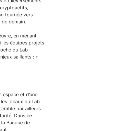
nds bouleversements
cryptoactifs,
ion tournée vers
le de demain.
n œuvre, en menant
 les équipes projets
roche du Lab
jeux saillants : «
n espace et d’une
, les locaux du Lab
semble par ailleurs
tarité. Dans ce
e la Banque de
vant.