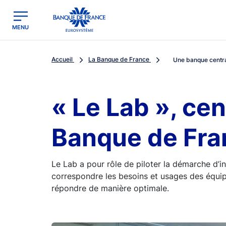
egion
Banque de France - Menu Principal
MENU
Accueil
La Banque de France
Une banque centra
« Le Lab », ce
Banque de Fra
Le Lab a pour rôle de piloter la démarche d’i
correspondre les besoins et usages des équip
répondre de manière optimale.