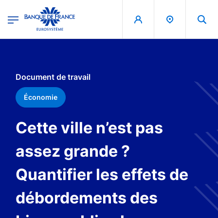
egion
Banque de France - Menu Principal
Aller au contenu principal
Document de travail
Économie
Cette ville n’est pas
assez grande ?
Quantifier les effets de
débordements des