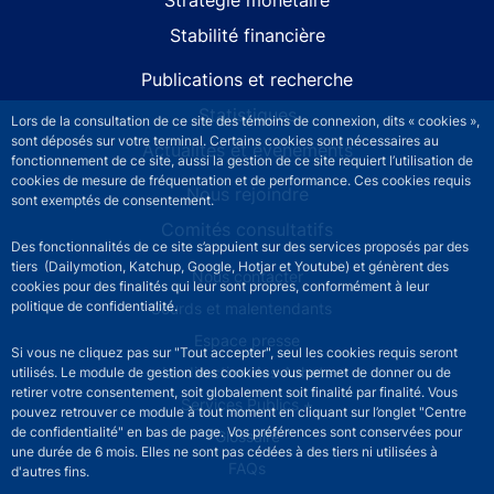
Stabilité financière
Publications et recherche
Statistiques
Lors de la consultation de ce site des témoins de connexion, dits « cookies »,
sont déposés sur votre terminal. Certains cookies sont nécessaires au
Actualités et événements
fonctionnement de ce site, aussi la gestion de ce site requiert l’utilisation de
cookies de mesure de fréquentation et de performance. Ces cookies requis
Nous rejoindre
sont exemptés de consentement.
Comités consultatifs
Des fonctionnalités de ce site s’appuient sur des services proposés par des
tiers (Dailymotion, Katchup, Google, Hotjar et Youtube) et génèrent des
Footer secondary menu
Nous contacter
cookies pour des finalités qui leur sont propres, conformément à leur
politique de confidentialité.
Sourds et malentendants
Espace presse
Si vous ne cliquez pas sur "Tout accepter", seul les cookies requis seront
La direction des Achats
utilisés. Le module de gestion des cookies vous permet de donner ou de
retirer votre consentement, soit globalement soit finalité par finalité. Vous
Services Publics +
pouvez retrouver ce module à tout moment en cliquant sur l’onglet "Centre
de confidentialité" en bas de page. Vos préférences sont conservées pour
Glossaire
une durée de 6 mois. Elles ne sont pas cédées à des tiers ni utilisées à
FAQs
d'autres fins.