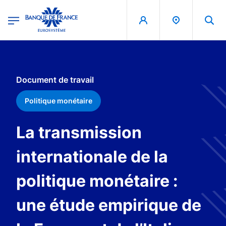
egion
Banque de France - Menu Principal
Aller au contenu principal
Document de travail
Politique monétaire
La transmission
internationale de la
politique monétaire :
une étude empirique de