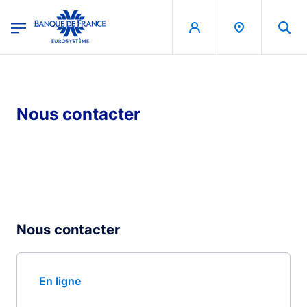
egion
Banque de France - Menu Principal
Aller au contenu principal
Nous contacter
Nous contacter
En ligne