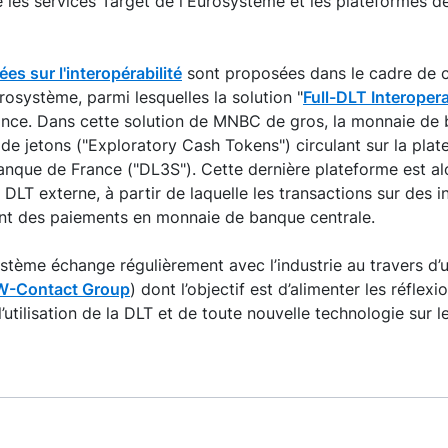
e les services Target de l'Eurosystème et les plateformes de
es sur l'interopérabilité
sont proposées dans le cadre de 
rosystème, parmi lesquelles la solution "
Full-DLT Interopera
ance. Dans cette solution de MNBC de gros, la monnaie de 
de jetons ("Exploratory Cash Tokens") circulant sur la pla
anque de France ("DL3S"). Cette dernière plateforme est al
DLT externe, à partir de laquelle les transactions sur des i
nt des paiements en monnaie de banque centrale.
système échange régulièrement avec l’industrie au travers d
-Contact Group
) dont l’objectif est d’alimenter les réflex
’utilisation de la DLT et de toute nouvelle technologie sur 