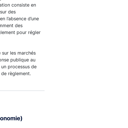
sation consiste en
 sur des
 en l’absence d’une
tamment des
glement pour régler
e sur les marchés
éponse publique au
r un processus de
 de règlement.
conomie)