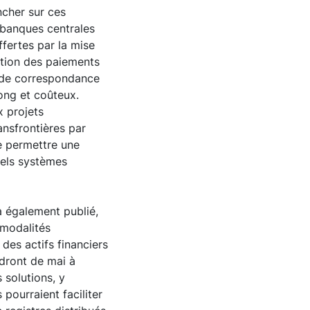
ncher sur ces
s banques centrales
ffertes par la mise
ation des paiements
e de correspondance
long et coûteux.
x projets
ansfrontières par
de permettre une
tels systèmes
a également publié,
 modalités
des actifs financiers
ndront de mai à
 solutions, y
ourraient faciliter