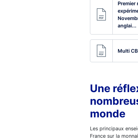
Premier 
expérime
Novembr
anglai..
Multi CB
Une réfle
nombreus
monde
Les principaux ense
France sur la monna