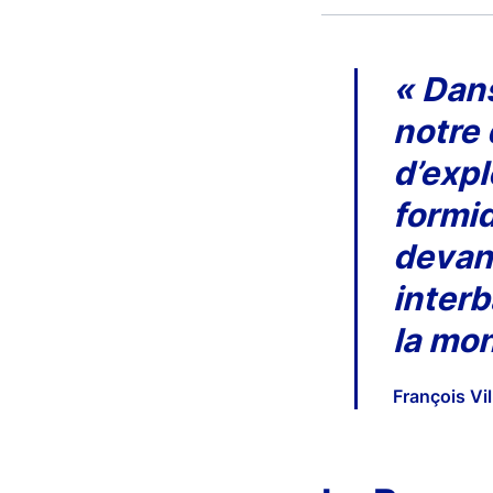
« Dans
notre
d’expl
formid
devan
interb
la mon
François Vi