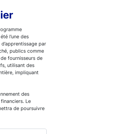
ier
 programme
été l’une des
 d’apprentissage par
rché, publics comme
u de fournisseurs de
s, utilisant des
tière, impliquant
ionnement des
financiers. Le
mettra de poursuivre