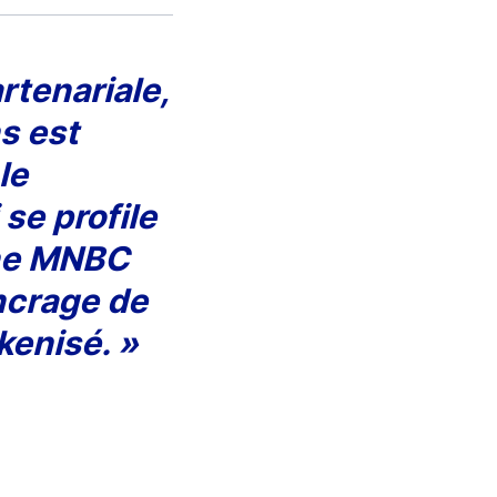
rtenariale,
s est
le
se profile
une MNBC
ancrage de
kenisé. »