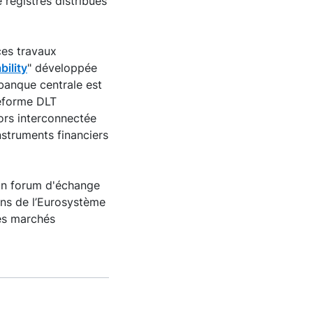
 registres distribués
ces travaux
bility
" développée
banque centrale est
teforme DLT
ors interconnectée
nstruments financiers
’un forum d'échange
ions de l’Eurosystème
les marchés