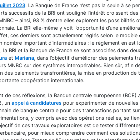
juillet 2023
. La Banque de France n’est pas la seule à se pe
rts successifs de la BRI ont souligné l’intérêt croissant de
NBC – ainsi, 93 % d’entre elles explorent les possibilités o
nnaie. La BRI elle-même y voit l’opportunité d’une amélior
effet, ces derniers sont actuellement réglés selon le modèl
un nombre important d’intermédiaires : le règlement en est 
, la BRI et la Banque de France se sont associées dans deu
ura
et
Mariana
, dans l’objectif d’améliorer des paiements tr
sieurs MNBC sur des systèmes interopérables. Bien sûr, afin 
on des paiements transfrontières, la mise en production de 
portante coopération internationale.
t de ces réflexions, la Banque centrale européenne (BCE) 
3, un
appel à candidatures
pour expérimenter de nouvelles
aie de banque centrale pour des transactions portant sur 
imentations, y compris avec des opérations réelles, se tie
ectif de ces travaux exploratoires est de tester différentes
erbancaire, pour mieux comprendre comment ces solutions p