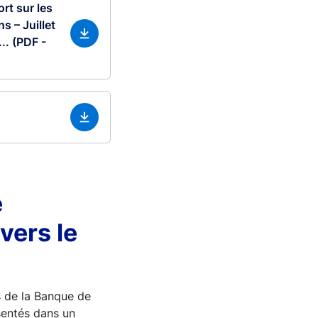
rt sur les
s – Juillet
.. (PDF -
e
vers le
s de la Banque de
sentés dans un