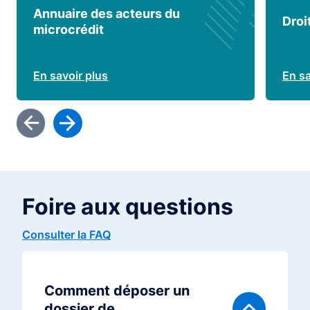
Annuaire des acteurs du
Droi
microcrédit
En savoir plus
En sa
Foire aux questions
Consulter la FAQ
Comment déposer un
dossier de