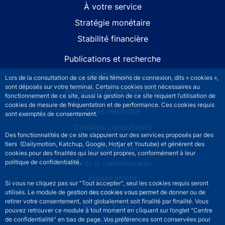
À votre service
Stratégie monétaire
Stabilité financière
Publications et recherche
Statistiques
Lors de la consultation de ce site des témoins de connexion, dits « cookies »,
sont déposés sur votre terminal. Certains cookies sont nécessaires au
Actualités et événements
fonctionnement de ce site, aussi la gestion de ce site requiert l’utilisation de
cookies de mesure de fréquentation et de performance. Ces cookies requis
Nous rejoindre
sont exemptés de consentement.
Comités consultatifs
Des fonctionnalités de ce site s’appuient sur des services proposés par des
tiers (Dailymotion, Katchup, Google, Hotjar et Youtube) et génèrent des
Footer secondary menu
Nous contacter
cookies pour des finalités qui leur sont propres, conformément à leur
politique de confidentialité.
Sourds et malentendants
Espace presse
Si vous ne cliquez pas sur "Tout accepter", seul les cookies requis seront
La direction des Achats
utilisés. Le module de gestion des cookies vous permet de donner ou de
retirer votre consentement, soit globalement soit finalité par finalité. Vous
Services Publics +
pouvez retrouver ce module à tout moment en cliquant sur l’onglet "Centre
de confidentialité" en bas de page. Vos préférences sont conservées pour
Glossaire