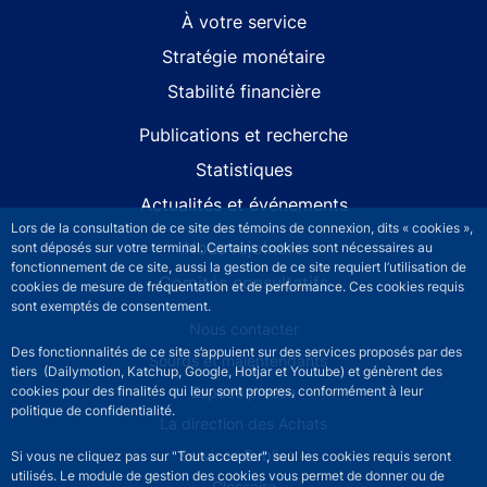
À votre service
Stratégie monétaire
Stabilité financière
Publications et recherche
Statistiques
Actualités et événements
Lors de la consultation de ce site des témoins de connexion, dits « cookies »,
Nous rejoindre
sont déposés sur votre terminal. Certains cookies sont nécessaires au
fonctionnement de ce site, aussi la gestion de ce site requiert l’utilisation de
Comités consultatifs
cookies de mesure de fréquentation et de performance. Ces cookies requis
sont exemptés de consentement.
Footer secondary menu
Nous contacter
Des fonctionnalités de ce site s’appuient sur des services proposés par des
Sourds et malentendants
tiers (Dailymotion, Katchup, Google, Hotjar et Youtube) et génèrent des
Espace presse
cookies pour des finalités qui leur sont propres, conformément à leur
politique de confidentialité.
La direction des Achats
Services Publics +
Si vous ne cliquez pas sur "Tout accepter", seul les cookies requis seront
utilisés. Le module de gestion des cookies vous permet de donner ou de
Glossaire