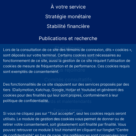
À votre service
Stratégie monétaire
Stabilité financière
Publications et recherche
Statistiques
Lors de la consultation de ce site des témoins de connexion, dits « cookies »,
sont déposés sur votre terminal. Certains cookies sont nécessaires au
Actualités et événements
fonctionnement de ce site, aussi la gestion de ce site requiert l’utilisation de
cookies de mesure de fréquentation et de performance. Ces cookies requis
Nous rejoindre
sont exemptés de consentement.
Comités consultatifs
Des fonctionnalités de ce site s’appuient sur des services proposés par des
tiers (Dailymotion, Katchup, Google, Hotjar et Youtube) et génèrent des
Footer secondary menu
Nous contacter
cookies pour des finalités qui leur sont propres, conformément à leur
politique de confidentialité.
Sourds et malentendants
Espace presse
Si vous ne cliquez pas sur "Tout accepter", seul les cookies requis seront
La direction des Achats
utilisés. Le module de gestion des cookies vous permet de donner ou de
retirer votre consentement, soit globalement soit finalité par finalité. Vous
Services Publics +
pouvez retrouver ce module à tout moment en cliquant sur l’onglet "Centre
de confidentialité" en bas de page. Vos préférences sont conservées pour