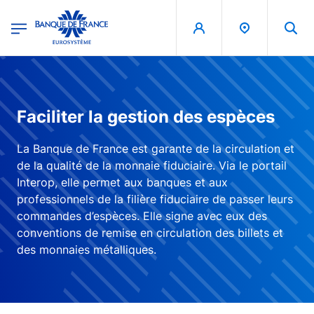
egion
Banque de France - Menu Principal
Aller au contenu principal
Faciliter la gestion des espèces
La Banque de France est garante de la circulation et
de la qualité de la monnaie fiduciaire. Via le portail
Interop, elle permet aux banques et aux
professionnels de la filière fiduciaire de passer leurs
commandes d’espèces. Elle signe avec eux des
conventions de remise en circulation des billets et
des monnaies métalliques.