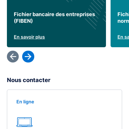
Fichier bancaire des entreprises
Fich
(FIBEN)
norm
En savoir plus
En sa
Nous contacter
En ligne