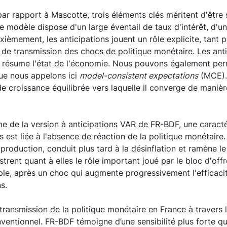
ar rapport à Mascotte, trois éléments clés méritent d'être
 modèle dispose d'un large éventail de taux d'intérêt, d'un
mement, les anticipations jouent un rôle explicite, tant po
l de transmission des chocs de politique monétaire. Les ant
i résume l'état de l'économie. Nous pouvons également perm
que nous appelons ici
model-consistent expectations
(MCE).
e de croissance équilibrée vers laquelle il converge de mani
e de la version à anticipations VAR de FR-BDF, une caract
est liée à l'absence de réaction de la politique monétaire.
e production, conduit plus tard à la désinflation et ramène 
ustrent quant à elles le rôle important joué par le bloc d'o
le, après un choc qui augmente progressivement l'efficacit
s.
 transmission de la politique monétaire en France à travers
ventionnel. FR-BDF témoigne d’une sensibilité plus forte qu