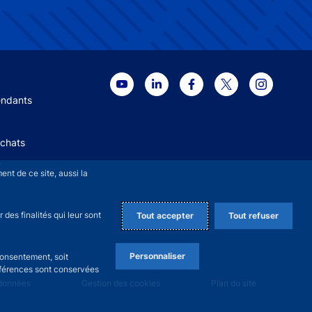
 menu
endants
Achats
+
nt de ce site, aussi la
des finalités qui leur sont
Tout accepter
Tout refuser
Personnaliser
consentement, soit
références sont conservées
 données
Gestion des cookies
Plan du site