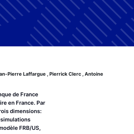
an-Pierre Laffargue ,
Pierrick Clerc ,
Antoine
anque de France
ire en France. Par
rois dimensions:
s simulations
u modèle FRB/US,