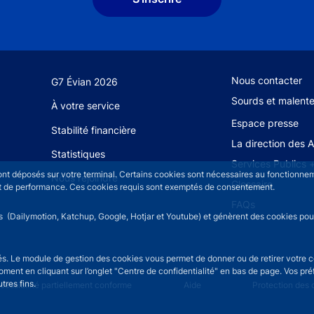
Footer secondary
Nous contacter
G7 Évian 2026
Sourds et malent
À votre service
Espace presse
Stabilité financière
La direction des 
Statistiques
Services Publics 
sont déposés sur votre terminal. Certains cookies sont nécessaires au fonctionneme
Nous rejoindre
Glossaire
n et de performance. Ces cookies requis sont exemptés de consentement.
FAQs
rs (Dailymotion, Katchup, Google, Hotjar et Youtube) et génèrent des cookies pour 
isés. Le module de gestion des cookies vous permet de donner ou de retirer votre 
moment en cliquant sur l’onglet "Centre de confidentialité" en bas de page. Vos p
tres fins.
u
cessibilité partiellement conforme
Aide
Protection des