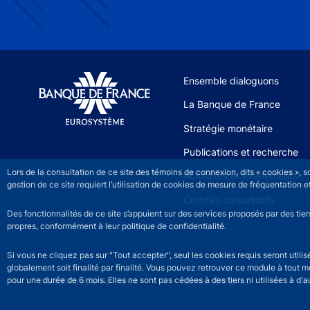
Site navigation
Ensemble dialoguons
La Banque de France
Stratégie monétaire
Publications et recherche
Lors de la consultation de ce site des témoins de connexion, dits « cookies », 
Actualités et événements
gestion de ce site requiert l’utilisation de cookies de mesure de fréquentatio
Comités consultatifs
Des fonctionnalités de ce site s’appuient sur des services proposés par des tie
propres, conformément à leur politique de confidentialité.
Si vous ne cliquez pas sur "Tout accepter", seul les cookies requis seront util
globalement soit finalité par finalité. Vous pouvez retrouver ce module à tout 
pour une durée de 6 mois. Elles ne sont pas cédées à des tiers ni utilisées à d'au
©2026 Banque de France
Footer legal notice men
Mentions légales
Ac