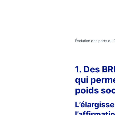
Évolution des parts du 
1. Des BR
qui perme
poids so
L’élargiss
l’affirmat