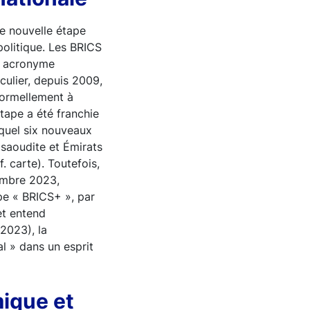
e nouvelle étape
olitique. Les BRICS
un acronyme
culier, depuis 2009,
 formellement à
tape a été franchie
quel six nouveaux
 saoudite et Émirats
f. carte). Toutefois,
cembre 2023,
upe « BRICS+ », par
et entend
2023), la
al » dans un esprit
mique et