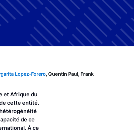
garita Lopez-Forero
,
Quentin Paul,
Frank
e et Afrique du
de cette entité.
’hétérogénéité
capacité de ce
rnational. À ce