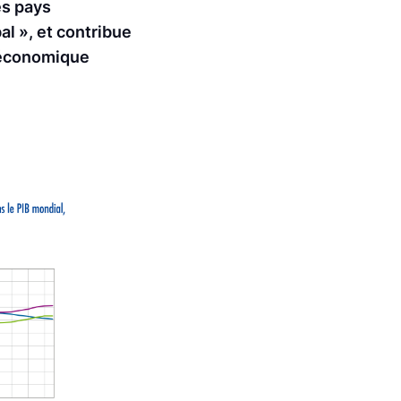
es pays
l », et contribue
e économique