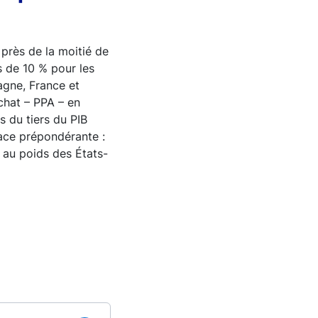
rès de la moitié de
s de 10 % pour les
agne, France et
achat – PPA – en
s du tiers du PIB
ace prépondérante :
 au poids des États-