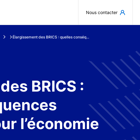
Aller au contenu principal
Nous contacter
Élargissement des BRICS : quelles conséq...
des BRICS :
quences
our l’économie