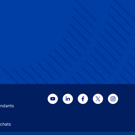
 menu
endants
Achats
+