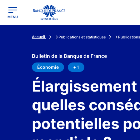
egion
Banque de France - Menu Principal
MENU
Accueil
Publications et statistiques
Publications
Bulletin de la Banque de France
Économie
+ 1
Élargissement 
quelles consé
potentielles p