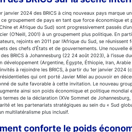
1er janvier 2024 des BRICS à cinq nouveaux pays marque un
 ce groupement de pays en tant que force économique et p
e, Chine et Afrique du Sud) sont progressivement passés d’
ier (O’Neill, 2001) à un groupement plus politique. En parti
ateurs, rejoints en 2011 par l’Afrique du Sud, se réunissent
ets des chefs d’États et de gouvernements. Une nouvelle é
des BRICS à Johannesburg (22 24 août 2023), à l’issue du
 développement (Argentine, Égypte, Éthiopie, Iran, Arabie
invités à rejoindre les BRICS, à partir du 1er janvier 2024 (c
présidentielles qui ont porté Javier Milei au pouvoir en dé
donné de suite favorable à cette invitation. Le nouveau gro
augmente ainsi son poids économique et politique mondial 
es termes de la déclaration (XVe Sommet de Johannesburg, 
arité et les partenariats stratégiques au sein du « Sud glob
 multilatéralisme plus inclusif.
ement conforte le poids écono