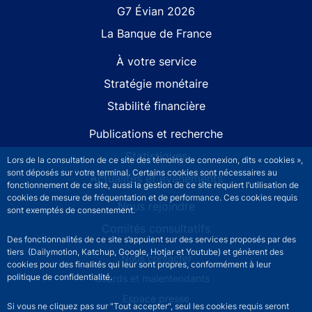
G7 Évian 2026
La Banque de France
À votre service
Stratégie monétaire
Stabilité financière
Publications et recherche
Statistiques
Lors de la consultation de ce site des témoins de connexion, dits « cookies »,
sont déposés sur votre terminal. Certains cookies sont nécessaires au
Actualités et événements
fonctionnement de ce site, aussi la gestion de ce site requiert l’utilisation de
cookies de mesure de fréquentation et de performance. Ces cookies requis
Nous rejoindre
sont exemptés de consentement.
Comités consultatifs
Des fonctionnalités de ce site s’appuient sur des services proposés par des
tiers (Dailymotion, Katchup, Google, Hotjar et Youtube) et génèrent des
Footer secondary menu
Nous contacter
cookies pour des finalités qui leur sont propres, conformément à leur
politique de confidentialité.
Sourds et malentendants
Espace presse
Si vous ne cliquez pas sur "Tout accepter", seul les cookies requis seront